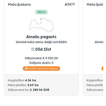
Meža īpašums
#3977
Meža īpašu
Aktīva
Ainažu pagasts
dominē meža zeme, daļēji izstrādāts
dominē 
03d 15st
Sākumcena
:
€
9 500.00
S
Solījumu skaits:
0
Kredīts īpašuma iegādei
Kopplatība:
4.34
ha
Kopplatība:
1
Meža platība:
3.49
ha
Meža platība
Sākumcena
ha:
2 188.94
EUR
Sākumcena
h