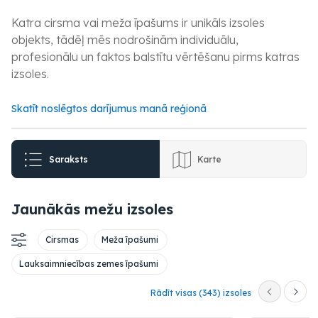
Katra cirsma vai meža īpašums ir unikāls izsoles
objekts, tādēļ mēs nodrošinām individuālu,
profesionālu un faktos balstītu vērtēšanu pirms katras
izsoles.
Skatīt noslēgtos darījumus manā reģionā
Saraksts
Karte
Jaunākās mežu izsoles
Cirsmas
Meža īpašumi
Lauksaimniecības zemes īpašumi
Rādīt visas (343) izsoles