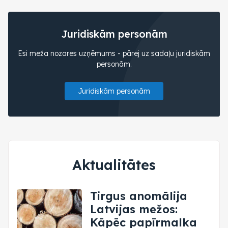
Juridiskām personām
Esi meža nozares uzņēmums - pārej uz sadaļu juridiskām
personām.
Juridiskām personām
Aktualitātes
Tirgus anomālija
Latvijas mežos:
Kāpēc papīrmalka