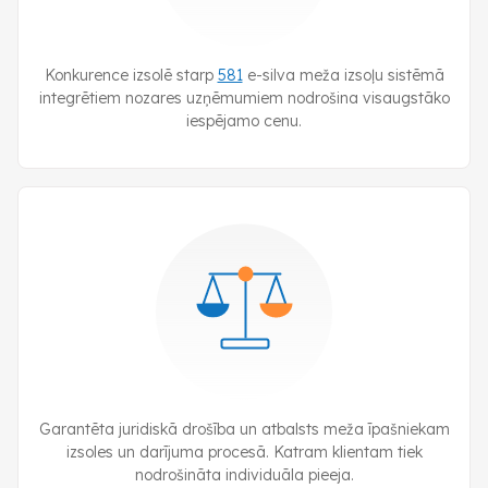
Konkurence izsolē starp
581
e-silva
meža izsoļu sistēmā
integrētiem nozares uzņēmumiem nodrošina visaugstāko
iespējamo cenu.
Garantēta juridiskā drošība un atbalsts meža īpašniekam
izsoles un darījuma procesā. Katram klientam tiek
nodrošināta individuāla pieeja.