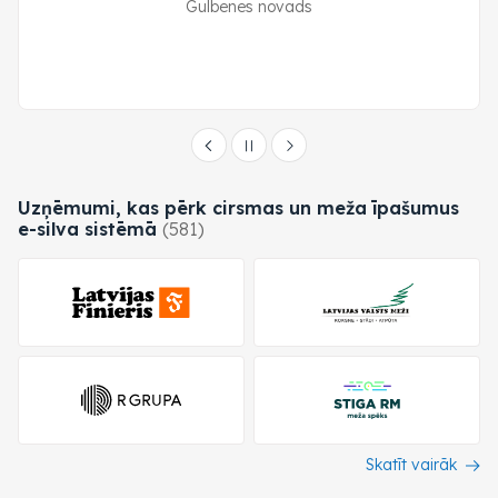
Gulbenes novads
Uzņēmumi, kas pērk cirsmas un meža īpašumus
e-silva
sistēmā
(581)
Skatīt vairāk