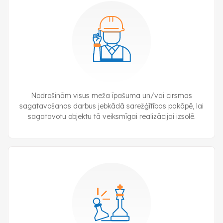
Nodrošinām visus meža īpašuma un/vai cirsmas
sagatavošanas darbus jebkādā sarežģītības pakāpē, lai
sagatavotu objektu tā veiksmīgai realizācijai izsolē.