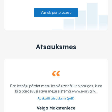
Vairāk par procesu
Atsauksmes
Par iespēju pārdot mežu izsolē uzzināju no paziņas, kura
bija pārdevusi savu mežu sistēmā www.e-silva.lv...
Apskatīt atsauksmi (pdf)
Velga Maksteniece