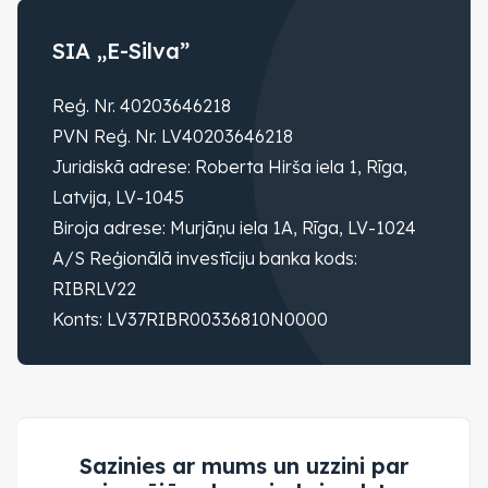
SIA „E-Silva”
Reģ. Nr. 40203646218
PVN Reģ. Nr. LV40203646218
Juridiskā adrese: Roberta Hirša iela 1, Rīga,
Latvija, LV-1045
Biroja adrese: Murjāņu iela 1A, Rīga, LV-1024
A/S Reģionālā investīciju banka kods:
RIBRLV22
Konts: LV37RIBR00336810N0000
Sazinies ar mums un uzzini par