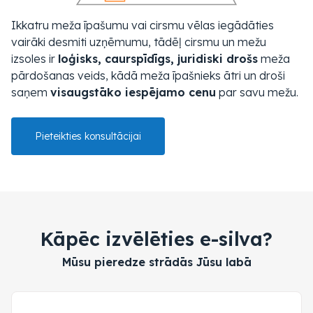
Ikkatru meža īpašumu vai cirsmu vēlas iegādāties
vairāki desmiti uzņēmumu, tādēļ cirsmu un mežu
izsoles ir
loģisks, caurspīdīgs, juridiski drošs
meža
pārdošanas veids, kādā meža īpašnieks ātri un droši
saņem
visaugstāko iespējamo cenu
par savu mežu.
Pieteikties konsultācijai
Kāpēc izvēlēties e-silva?
Mūsu pieredze strādās Jūsu labā