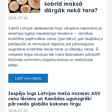
šobrīd maksā
dārgāk nekā tara?
2026-07-14
Šobrīd Latvijas apaļkoksnes tirgū vērojama neparasta un
ierastajai loģikai nepakļāvīga tendence — zemākas
kvalitātes papīrmalkas cenas (gan bērza, gan skujkoku) ir
pakāpušās un atsevišķos reģionos pat pārsniegušas
augstākas kvalitātes tievās taras un sīkbaļķu cenas. Šī
netipiskā tirgus situācija liek meža īpašniekiem pārskatīt
līdzšinējo sortimentu sagatavošanas un realizācijas
pieeju.
Lasīt visu rakstu
Iespēju logs Latvijas meža nozarei: ASV
cenu lēciens un Kanādas ugunsgrēki
pārveido globālo koksnes tirgu
2026-07-02