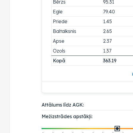
Bērzs
95.31
Egle
79.40
Priede
1.45
Baltalksnis
2.65
Apse
2.37
Ozols
1.37
Kopā
363.19
Attālums līdz AGK:
Mežizstrādes apstākļi: