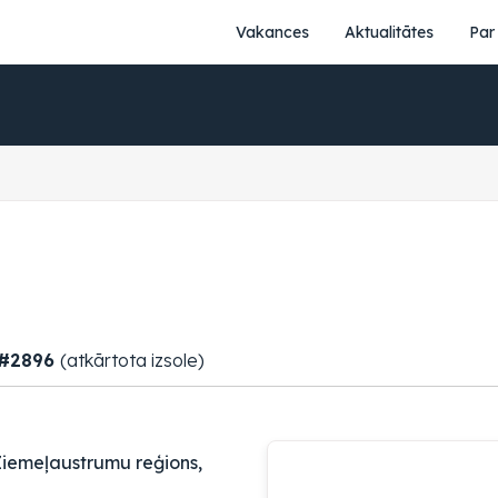
Vakances
Aktualitātes
Par
 #2896
(atkārtota izsole)
Ziemeļaustrumu reģions,