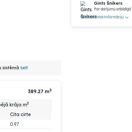
Gints Šnikers
Par darījumu atbildīgā
Skatīt kontaktinformāciju
as sistēmā
šeit!
3
389.27
m
3
ējā krāja m
Cita cirte
0.97