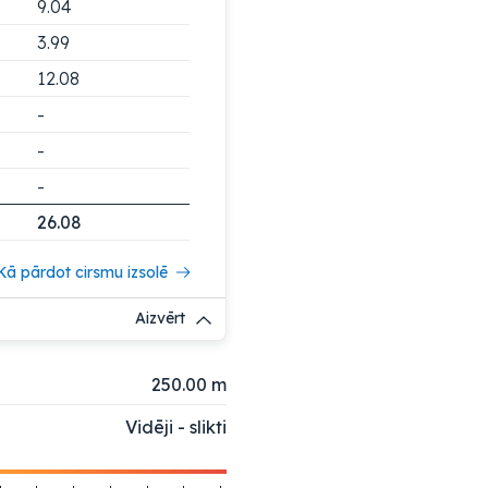
9.04
3.99
12.08
-
-
-
26.08
Kā pārdot cirsmu izsolē
Aizvērt
250.00 m
Vidēji - slikti