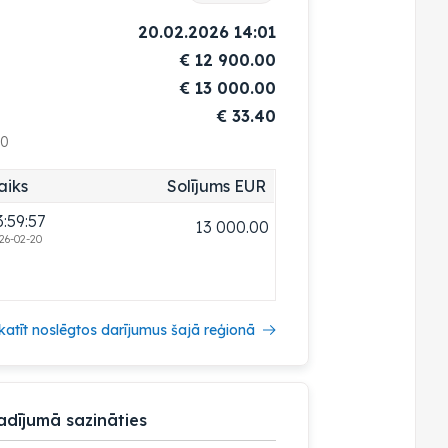
20.02.2026 14:01
€
12 900.00
€
13 000.00
€ 33.40
00
aiks
Solījums EUR
3:59:57
13 000.00
26-02-20
katīt noslēgtos darījumus šajā reģionā
adījumā sazināties