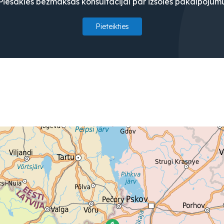
Piesakies bezmaksas konsultācijai par izsoles pakalpojum
Pieteikties