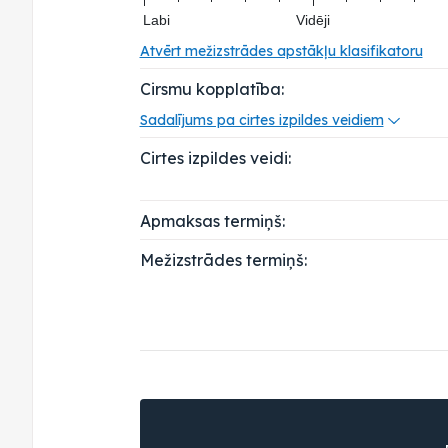
Labi
Vidēji
Atvērt mežizstrādes apstākļu klasifikatoru
Cirsmu kopplatība:
Sadalījums pa cirtes izpildes veidiem
Cirtes izpildes veidi:
Apmaksas termiņš:
Mežizstrādes termiņš: