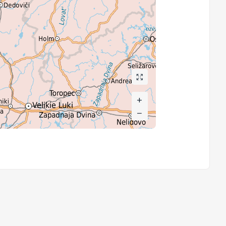
+
+
−
−