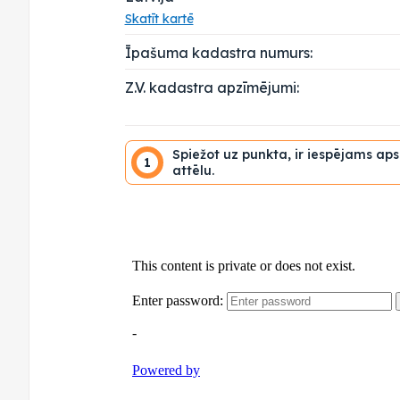
Skatīt kartē
Īpašuma kadastra numurs:
Z.V. kadastra apzīmējumi:
Spiežot uz punkta, ir iespējams ap
1
attēlu.