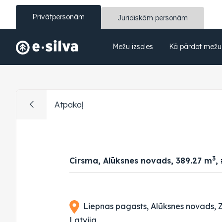
Privātpersonām
Juridiskām personām
Mežu izsoles
Kā pārdot mežu
Atpakaļ
3
Cirsma, Alūksnes novads, 389.27 m
,
Liepnas pagasts, Alūksnes novads, 
Latvija