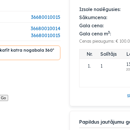
Izsole noslēgusies:
36680010015
Sākumcena:
Gala cena:
36680010014
3
Gala cena m
:
36680010015
Cenas pieaugums: € 100.
skatīt katra nogabala 360°
Nr.
Solītājs
L
1
1.
1
20
S
Papildus jautājumu g