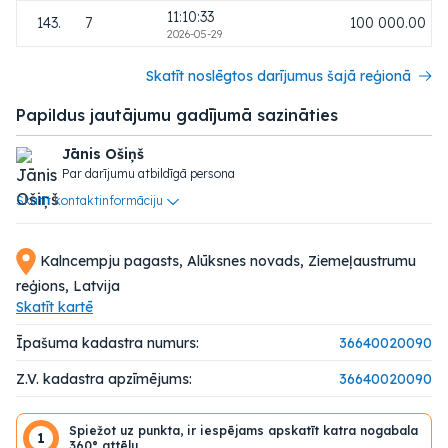
11:10:33
143.
7
100 000.00
2026-05-29
Skatīt noslēgtos darījumus šajā reģionā
Papildus jautājumu gadījumā sazināties
Jānis Ošiņš
Par darījumu atbildīgā persona
Skatīt kontaktinformāciju
Kalncempju pagasts, Alūksnes novads, Ziemeļaustrumu
reģions, Latvija
Skatīt kartē
Īpašuma kadastra numurs:
36640020090
Z.V. kadastra apzīmējums:
36640020090
Spiežot uz punkta, ir iespējams apskatīt katra nogabala
1
360° attēlu.