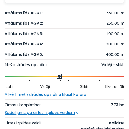
Attālums līdz AGK1:
550.00 m
Attālums līdz AGK2:
250.00 m
Attālums līdz AGK3:
100.00 m
Attālums līdz AGK4:
200.00 m
Attālums līdz AGK5:
400.00 m
Mežizstrādes apstākļi:
Vidēji - slikti
Labi
Vidēji
Slikti
Ekstremāli
Atvērt mežizstrādes apstākļu klasifikatoru
Cirsmu kopplatība:
7.73
ha
Sadalījums pa cirtes izpildes veidiem
Cirtes izpildes veidi:
Kailcirte
Sanitārā vienlaidus cirte