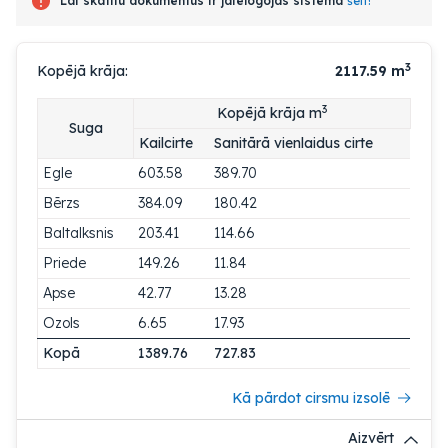
Lai skatītu dokumentus ir jāielogojas sistēmā
šeit!
3
Kopējā krāja:
2117.59
m
3
Kopējā krāja m
Suga
Kailcirte
Sanitārā vienlaidus cirte
Egle
603.58
389.70
Bērzs
384.09
180.42
Baltalksnis
203.41
114.66
Priede
149.26
11.84
Apse
42.77
13.28
Ozols
6.65
17.93
Kopā
1389.76
727.83
Kā pārdot cirsmu izsolē
Aizvērt