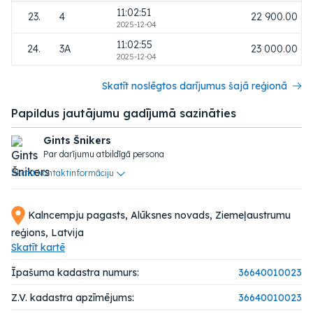
11:02:51
23.
4
22 900.00
2025-12-04
11:02:55
24.
3A
23 000.00
2025-12-04
Skatīt noslēgtos darījumus šajā reģionā
Papildus jautājumu gadījumā sazināties
Gints Šnikers
Par darījumu atbildīgā persona
Skatīt kontaktinformāciju
Kalncempju pagasts, Alūksnes novads, Ziemeļaustrumu
reģions, Latvija
Skatīt kartē
Īpašuma kadastra numurs:
36640010023
Z.V. kadastra apzīmējums:
36640010023