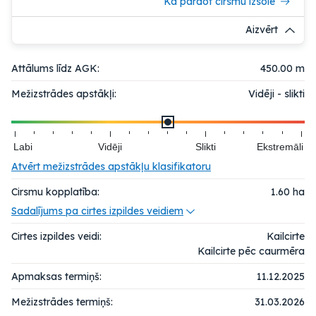
Kā pārdot cirsmu izsolē
Aizvērt
Attālums līdz AGK:
450.00 m
Mežizstrādes apstākļi:
Vidēji - slikti
Labi
Vidēji
Slikti
Ekstremāli
Atvērt mežizstrādes apstākļu klasifikatoru
Cirsmu kopplatība:
1.60
ha
Sadalījums pa cirtes izpildes veidiem
Cirtes izpildes veidi:
Kailcirte
Kailcirte pēc caurmēra
Apmaksas termiņš:
11.12.2025
Mežizstrādes termiņš:
31.03.2026