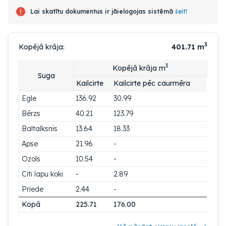
Lai skatītu dokumentus ir jāielogojas sistēmā
šeit!
3
Kopējā krāja:
401.71
m
3
Kopējā krāja m
Suga
Kailcirte
Kailcirte pēc caurmēra
Egle
136.92
30.99
Bērzs
40.21
123.79
Baltalksnis
13.64
18.33
Apse
21.96
-
Ozols
10.54
-
Citi lapu koki
-
2.89
Priede
2.44
-
Kopā
225.71
176.00