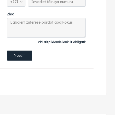
Ziņa
Visi aizpildāmie lauki ir obligāti!
Nosūtīt