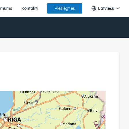
 mums
Kontakti
Latviešu
Pieslēgties