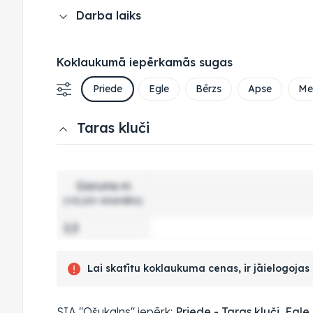
Darba laiks
Koklaukumā iepērkamās sugas
Priede
Egle
Bērzs
Apse
Mel
Taras kluči
Garums m
(+0,1m virsmērs)
2,5
Lai skatītu koklaukuma cenas, ir jāielogoja
SIA "Ošukalns" iepērk:
Priede - Taras kluči
,
Egle 