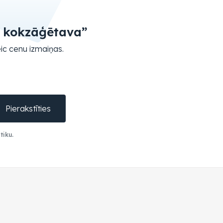
s kokzāģētava”
ic cenu izmaiņas.
Pierakstīties
tiku.