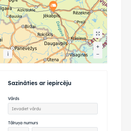
+
+
i
−
−
Sazināties ar iepircēju
Vārds
Tālruņa numurs
Tālruņa valsts kods