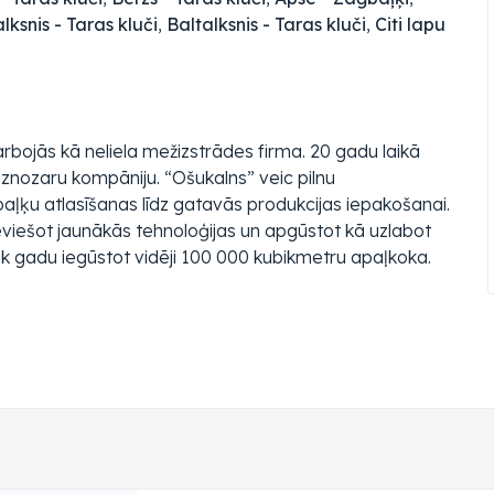
lksnis - Taras kluči
,
Baltalksnis - Taras kluči
,
Citi lapu
bojās kā neliela mežizstrādes firma. 20 gadu laikā
dznozaru kompāniju. “Ošukalns” veic pilnu
baļķu atlasīšanas līdz gatavās produkcijas iepakošanai.
eviešot jaunākās tehnoloģijas un apgūstot kā uzlabot
ik gadu iegūstot vidēji 100 000 kubikmetru apaļkoka.