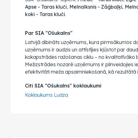
Apse - Taras kluči
,
Melnalksnis - Zāģbaļķi
,
Melna
koki - Taras kluči
.
Par SIA "Ošukalns"
Latvijā dibināts uzņēmums, kura pirmsākumos dar
uzņēmums ir audzis un attīstījies kļūstot par dau
kokapstrādes ražošanas ciklu – no kvalitatīvāko 
Mežizstrādes nozarē uzņēmums ir pilnveidojies i
efektivitāti meža apsaimniekošanā, kā rezultātā 
Citi SIA "Ošukalns" koklaukumi
Koklaukums Ludza