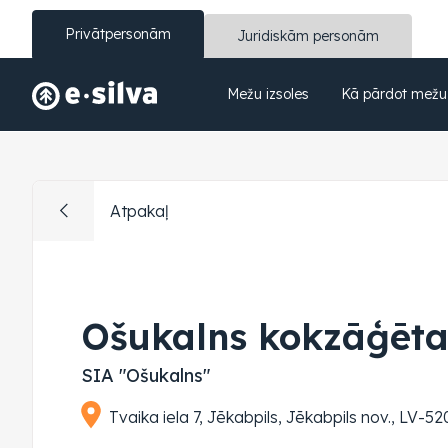
Privātpersonām
Juridiskām personām
Mežu izsoles
Kā pārdot mežu
Atpakaļ
Ošukalns kokzāģēta
SIA "Ošukalns"
Tvaika iela 7, Jēkabpils, Jēkabpils nov., LV-52