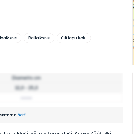
nalksnis
Baltalksnis
Citi lapu koki
Diametrs cm
12,0 - 25,0
s sistēmā
šeit!
- Taras kluči
,
Bērzs - Taras kluči
,
Apse - Zāģbaļķi
,