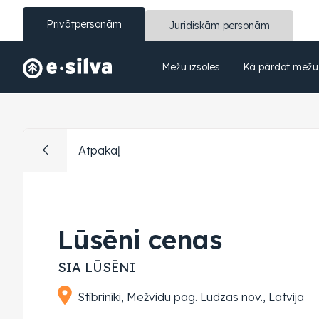
Privātpersonām
Juridiskām personām
Mežu izsoles
Kā pārdot mežu
Atpakaļ
Lūsēni cenas
SIA LŪSĒNI
Stībrinīki, Mežvidu pag. Ludzas nov., Latvija