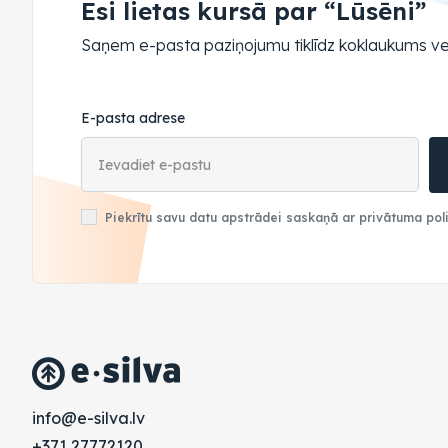
Esi lietas kursā par “Lūsēni”
Saņem e-pasta paziņojumu tiklīdz koklaukums ve
E-pasta adrese
Piekrītu savu datu apstrādei saskaņā ar privātuma poli
vl.avlis-e@ofni
+371 27772120