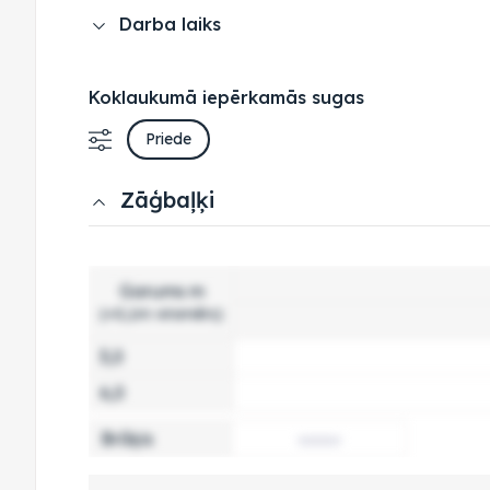
Darba laiks
Koklaukumā iepērkamās sugas
Priede
Zāģbaļķi
Garums m
(+0,1m virsmērs)
3,0
6,0
Brāķis