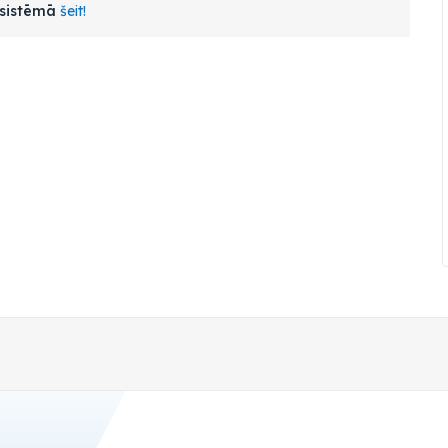
s sistēmā
šeit!