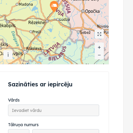
+
+
i
−
−
Sazināties ar iepircēju
Vārds
Tālruņa numurs
Tālruņa valsts kods