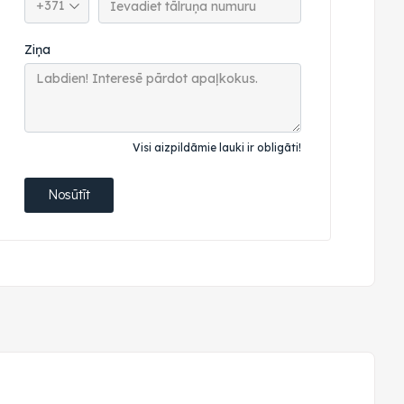
Ziņa
Visi aizpildāmie lauki ir obligāti!
Nosūtīt