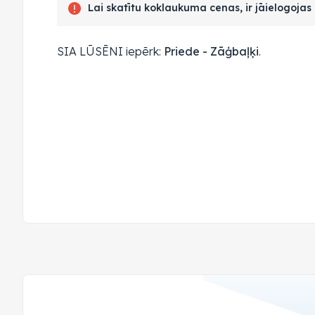
Lai skatītu koklaukuma cenas, ir jāielogoja
SIA LŪSĒNI iepērk:
Priede - Zāģbaļķi
.