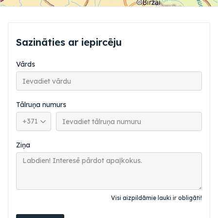
Sazināties ar iepircēju
Vārds
Tālruņa numurs
Tālruņa valsts kods
Ziņa
Visi aizpildāmie lauki ir obligāti!