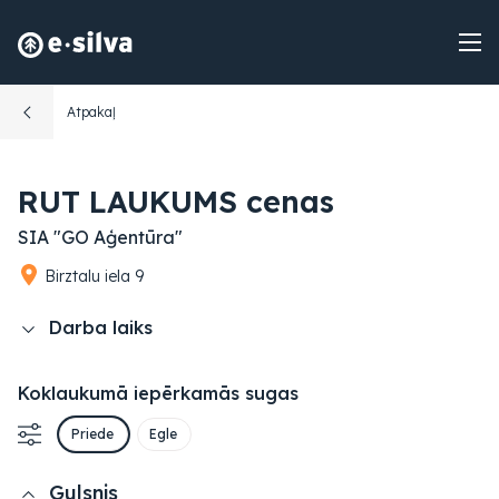
Atpakaļ
RUT LAUKUMS cenas
SIA "GO Aģentūra"
Birztalu iela 9
Darba laiks
Koklaukumā iepērkamās sugas
Priede
Egle
Gulsnis