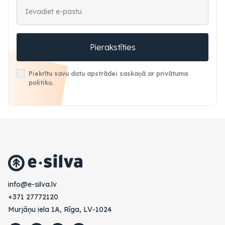
Pierakstīties
Piekrītu savu datu apstrādei saskaņā ar privātuma
politiku.
vl.avlis-e@ofni
+371 27772120
Murjāņu iela 1A, Rīga, LV-1024