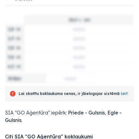
18,0 +
cm
2,8
m
2,9
m
3,8
m
5,8
m
6,0
m
Brāķis
Lai skatītu koklaukuma cenas, ir jāielogojas sistēmā
šeit!
SIA "GO Aģentūra" iepērk:
Priede - Gulsnis
,
Egle -
Gulsnis
.
Citi SIA "GO Aģentūra" koklaukumi