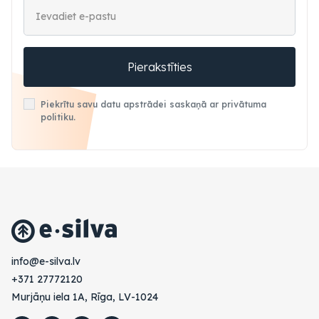
Pierakstīties
Piekrītu savu datu apstrādei saskaņā ar privātuma
politiku.
vl.avlis-e@ofni
+371 27772120
Murjāņu iela 1A, Rīga, LV-1024