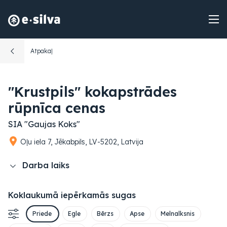
Atpakaļ
"Krustpils" kokapstrādes
rūpnīca cenas
SIA "Gaujas Koks"
Oļu iela 7, Jēkabpils, LV-5202, Latvija
Darba laiks
Koklaukumā iepērkamās sugas
Priede
Egle
Bērzs
Apse
Melnalksnis