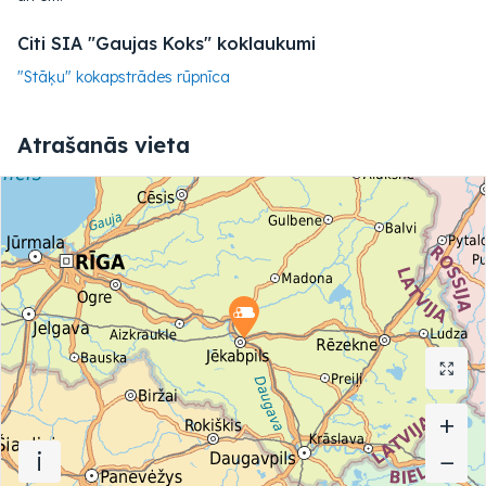
Citi SIA "Gaujas Koks" koklaukumi
"Stāķu" kokapstrādes rūpnīca
Atrašanās vieta
+
+
i
−
−