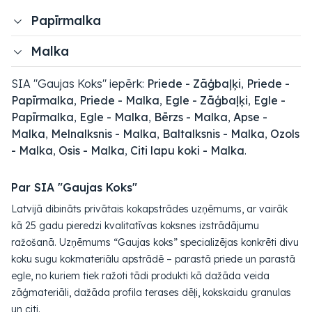
Papīrmalka
Malka
SIA "Gaujas Koks" iepērk:
Priede - Zāģbaļķi
,
Priede -
Papīrmalka
,
Priede - Malka
,
Egle - Zāģbaļķi
,
Egle -
Papīrmalka
,
Egle - Malka
,
Bērzs - Malka
,
Apse -
Malka
,
Melnalksnis - Malka
,
Baltalksnis - Malka
,
Ozols
- Malka
,
Osis - Malka
,
Citi lapu koki - Malka
.
Par SIA "Gaujas Koks"
Latvijā dibināts privātais kokapstrādes uzņēmums, ar vairāk
kā 25 gadu pieredzi kvalitatīvas koksnes izstrādājumu
ražošanā. Uzņēmums “Gaujas koks” specializējas konkrēti divu
koku sugu kokmateriālu apstrādē – parastā priede un parastā
egle, no kuriem tiek ražoti tādi produkti kā dažāda veida
zāģmateriāli, dažāda profila terases dēļi, kokskaidu granulas
un citi.