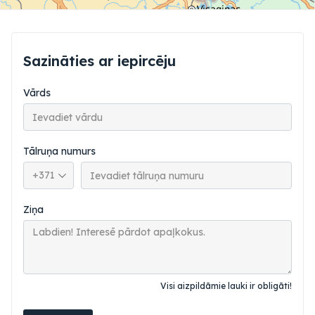
Sazināties ar iepircēju
Vārds
Tālruņa numurs
Tālruņa valsts kods
Ziņa
Visi aizpildāmie lauki ir obligāti!