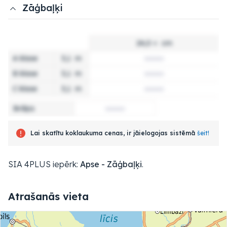
Zāģbaļķi
24,0 +
cm
A klase
3,1
m
B klase
3,1
m
C klase
3,1
m
Brāķis
Lai skatītu koklaukuma cenas, ir jāielogojas sistēmā
šeit!
SIA 4PLUS iepērk:
Apse - Zāģbaļķi
.
Atrašanās vieta