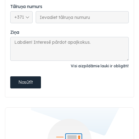
Tālruņa numurs
Tālruņa valsts kods
Ziņa
Visi aizpildāmie lauki ir obligāti!
Nosūtīt