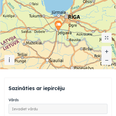
+
+
i
−
−
Sazināties ar iepircēju
Vārds