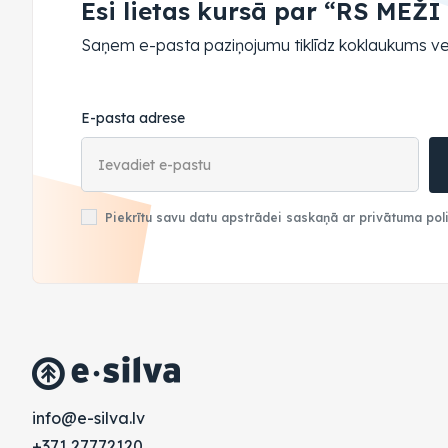
Esi lietas kursā par “RS MEŽI 
Saņem e-pasta paziņojumu tiklīdz koklaukums ve
E-pasta adrese
Piekrītu savu datu apstrādei saskaņā ar privātuma poli
vl.avlis-e@ofni
+371 27772120