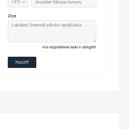
Ziņa
Visi aizpildāmie lauki ir obligāti!
Nosūtīt