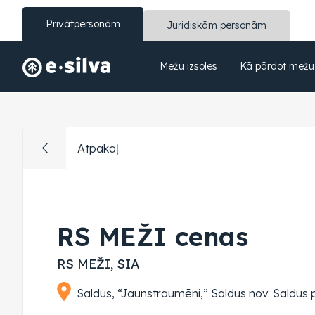
Privātpersonām
Juridiskām personām
Mežu izsoles
Kā pārdot mežu
Atpakaļ
RS MEŽI cenas
RS MEŽI, SIA
Saldus, “Jaunstraumēni,” Saldus nov. Saldus 