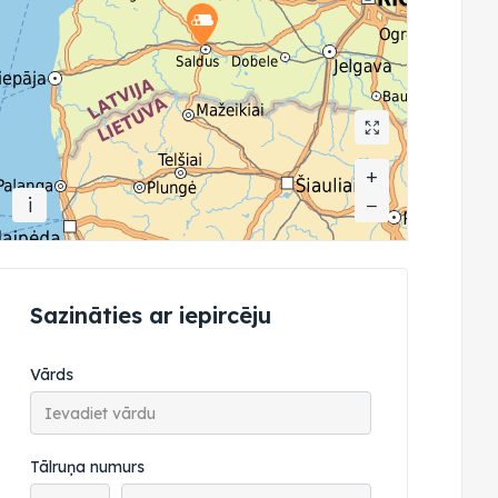
+
+
i
−
−
Sazināties ar iepircēju
Vārds
Tālruņa numurs
Tālruņa valsts kods