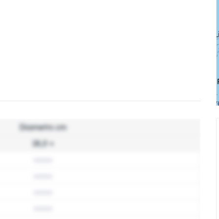
Diametrs cm
18,0 +