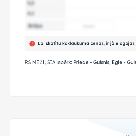
5,5
6,1
Brāķis
Lai skatītu koklaukuma cenas, ir jāielogoja
RS MEŽI, SIA iepērk:
Priede - Gulsnis
,
Egle - Gul