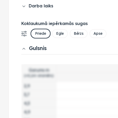
Darba laiks
Koklaukumā iepērkamās sugas
Priede
Egle
Bērzs
Apse
Gulsnis
Garums m
(+0,1m virsmērs)
2,9
3,7
4,3
4,9