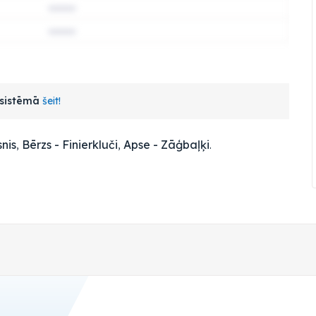
s sistēmā
šeit!
snis
,
Bērzs - Finierkluči
,
Apse - Zāģbaļķi
.