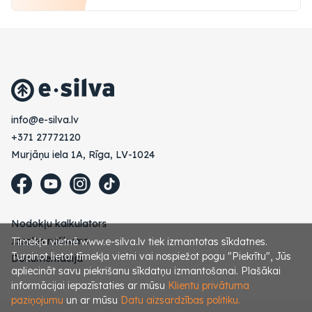
vl.avlis-e@ofni
+371 27772120
Murjāņu iela 1A, Rīga, LV-1024
Nodokļu kalkulators
Izsoles nolikums
Tīmekļa vietnē www.e-silva.lv tiek izmantotas sīkdatnes.
Turpinot lietot tīmekļa vietni vai nospiežot pogu "Piekrītu", Jūs
Dokumentācija
apliecināt savu piekrišanu sīkdatņu izmantošanai. Plašākai
informācijai iepazīstaties ar mūsu
Klientu privātuma
paziņojumu
un ar mūsu
Datu aizsardzības politiku.