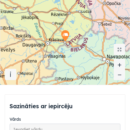
+
+
i
−
−
Sazināties ar iepircēju
Vārds