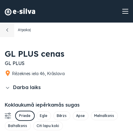
Atpakaļ
GL PLUS cenas
GL PLUS
Rēzeknes iela 46, Krāslava
Darba laiks
Koklaukumā iepērkamās sugas
Priede
Egle
Bērzs
Apse
Melnalksnis
Baltalksnis
Citi lapu koki