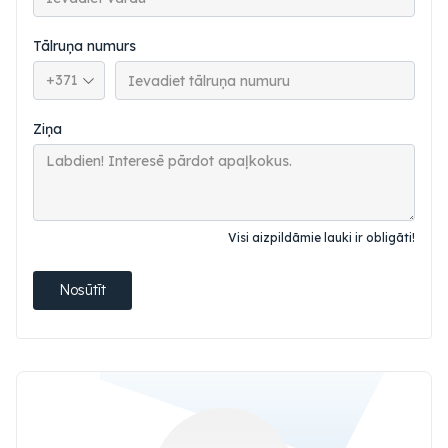
Tālruņa numurs
Tālruņa valsts kods
Ziņa
Visi aizpildāmie lauki ir obligāti!
Nosūtīt