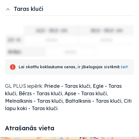
Taras kluči
12,0 - 20,0
cm
20,0 - 50,0
cm
2,5
m
Brāķis
Lai skatītu koklaukuma cenas, ir jāielogojas sistēmā
šeit!
GL PLUS iepērk:
Priede - Taras kluči
,
Egle - Taras
kluči
,
Bērzs - Taras kluči
,
Apse - Taras kluči
,
Melnalksnis - Taras kluči
,
Baltalksnis - Taras kluči
,
Citi
lapu koki - Taras kluči
.
Atrašanās vieta