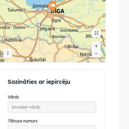
+
+
i
−
−
Sazināties ar iepircēju
Vārds
Tālruņa numurs
Tālruņa valsts kods