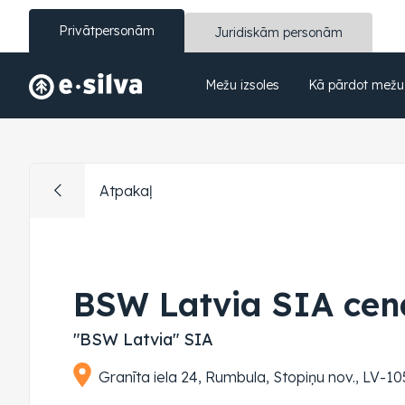
Privātpersonām
Juridiskām personām
Mežu izsoles
Kā pārdot mežu
Atpakaļ
BSW Latvia SIA cen
"BSW Latvia" SIA
Granīta iela 24, Rumbula, Stopiņu nov., LV-105