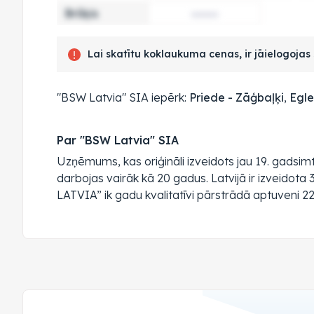
Brāķis
Lai skatītu koklaukuma cenas, ir jāielogoja
"BSW Latvia" SIA iepērk:
Priede - Zāģbaļķi
,
Egle
Par "BSW Latvia" SIA
Uzņēmums, kas oriģināli izveidots jau 19. gadsimta
darbojas vairāk kā 20 gadus. Latvijā ir izveido
LATVIA” ik gadu kvalitatīvi pārstrādā aptuveni 2