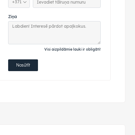
Ziņa
Visi aizpildāmie lauki ir obligāti!
Nosūtīt