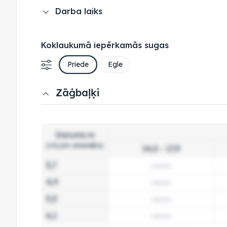
Darba laiks
Koklaukumā iepērkamās sugas
Priede
Egle
Zāģbaļķi
Garums m
(+0,1m virsmērs)
14,0 - 17,9
3,7
4,9
5,5
6,1