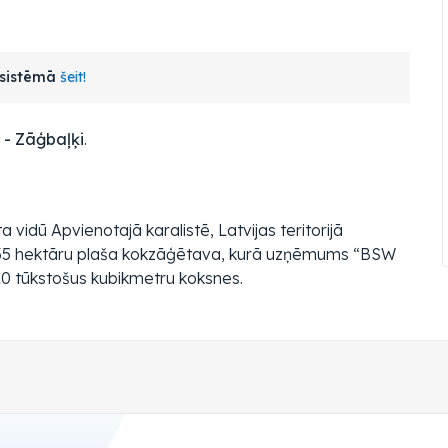
s sistēmā
šeit!
 - Zāģbaļķi
.
 vidū Apvienotajā karalistē, Latvijas teritorijā
ta 35 hektāru plaša kokzāģētava, kurā uzņēmums “BSW
20 tūkstošus kubikmetru koksnes.