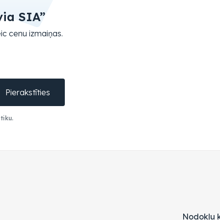
via SIA”
ic cenu izmaiņas.
Pierakstīties
tiku.
Nodokļu k