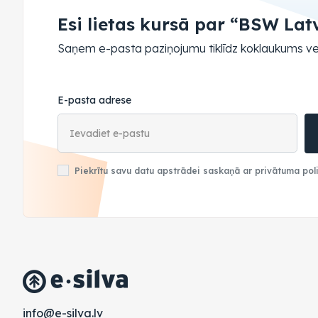
Esi lietas kursā par “BSW Lat
Saņem e-pasta paziņojumu tiklīdz koklaukums ve
E-pasta adrese
Piekrītu savu datu apstrādei saskaņā ar privātuma poli
vl.avlis-e@ofni