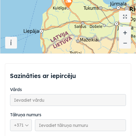
+
+
i
−
−
Sazināties ar iepircēju
Vārds
Tālruņa numurs
Tālruņa valsts kods