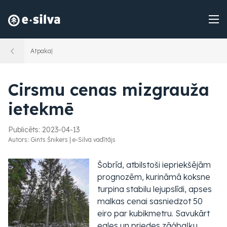
Atpakaļ
Cirsmu cenas mizgrauža
ietekmē
Publicēts:
2023-04-13
Autors:
Gints Šnikers
|
e-Silva vadītājs
Šobrīd, atbilstoši iepriekšējām
prognozēm, kurināmā koksne
turpina stabilu lejupslīdi, apses
malkas cenai sasniedzot 50
eiro par kubikmetru. Savukārt
egles un priedes zāģbaļķu