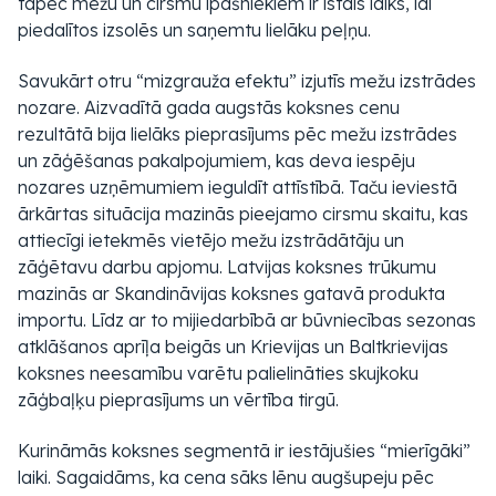
tāpēc mežu un cirsmu īpašniekiem ir īstais laiks, lai
piedalītos izsolēs un saņemtu lielāku peļņu.
Savukārt otru “mizgrauža efektu” izjutīs mežu izstrādes
nozare. Aizvadītā gada augstās koksnes cenu
rezultātā bija lielāks pieprasījums pēc mežu izstrādes
un zāģēšanas pakalpojumiem, kas deva iespēju
nozares uzņēmumiem ieguldīt attīstībā. Taču ieviestā
ārkārtas situācija mazinās pieejamo cirsmu skaitu, kas
attiecīgi ietekmēs vietējo mežu izstrādātāju un
zāģētavu darbu apjomu. Latvijas koksnes trūkumu
mazinās ar Skandināvijas koksnes gatavā produkta
importu. Līdz ar to mijiedarbībā ar būvniecības sezonas
atklāšanos aprīļa beigās un Krievijas un Baltkrievijas
koksnes neesamību varētu palielināties skujkoku
zāģbaļķu pieprasījums un vērtība tirgū.
Kurināmās koksnes segmentā ir iestājušies “mierīgāki”
laiki. Sagaidāms, ka cena sāks lēnu augšupeju pēc