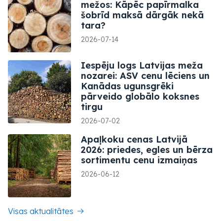
mežos: Kāpēc papīrmalka
šobrīd maksā dārgāk nekā
tara?
2026-07-14
Iespēju logs Latvijas meža
nozarei: ASV cenu lēciens un
Kanādas ugunsgrēki
pārveido globālo koksnes
tirgu
2026-07-02
Apaļkoku cenas Latvijā
2026: priedes, egles un bērza
sortimentu cenu izmaiņas
2026-06-12
Visas aktualitātes