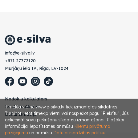
vl.avlis-e@ofni
+371 27772120
Murjāņu iela 1A, Rīga, LV-1024
Nodokļu kalkulators
Izsoles nolikums
Tīmekļa vietnē www.e-silva.lv tiek izmantotas sīkdatnes.
Turpinot lietot tīmekļa vietni vai nospiežot pogu "Piekrītu", Jūs
Dokumentācija
apliecināt savu piekrišanu sīkdatņu izmantošanai. Plašākai
informācijai iepazīstaties ar mūsu
Klientu privātuma
paziņojumu
un ar mūsu
Datu aizsardzības politiku.