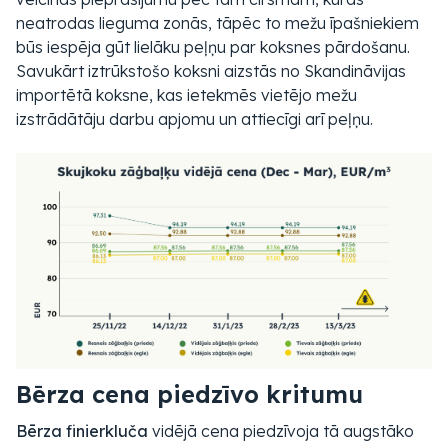
neatrodas lieguma zonās, tāpēc to mežu īpašniekiem
būs iespēja gūt lielāku peļņu par koksnes pārdošanu.
Savukārt iztrūkstošo koksni aizstās no Skandināvijas
importētā koksne, kas ietekmēs vietējo mežu
izstrādātāju darbu apjomu un attiecīgi arī peļņu.
Bērza cena piedzīvo kritumu
Bērza finierkluča
vidējā cena piedzīvoja tā augstāko