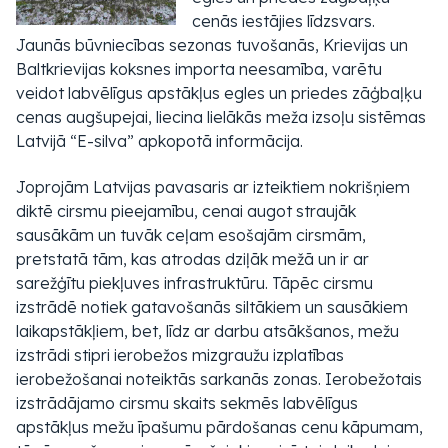
cenās iestājies līdzsvars.
Jaunās būvniecības sezonas tuvošanās, Krievijas un
Baltkrievijas koksnes importa neesamība, varētu
veidot labvēlīgus apstākļus egles un priedes zāģbaļķu
cenas augšupejai, liecina lielākās meža izsoļu sistēmas
Latvijā “E-silva” apkopotā informācija.
Joprojām Latvijas pavasaris ar izteiktiem nokrišņiem
diktē cirsmu pieejamību, cenai augot straujāk
sausākām un tuvāk ceļam esošajām cirsmām,
pretstatā tām, kas atrodas dziļāk mežā un ir ar
sarežģītu piekļuves infrastruktūru. Tāpēc cirsmu
izstrādē notiek gatavošanās siltākiem un sausākiem
laikapstākļiem, bet, līdz ar darbu atsākšanos, mežu
izstrādi stipri ierobežos mizgraužu izplatības
ierobežošanai noteiktās sarkanās zonas. Ierobežotais
izstrādājamo cirsmu skaits sekmēs labvēlīgus
apstākļus mežu īpašumu pārdošanas cenu kāpumam,