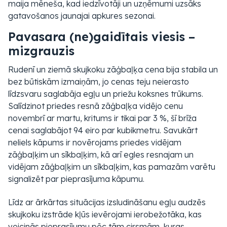
maija mēneša, kad iedzīvotāji un uzņēmumi uzsāks
gatavošanos jaunajai apkures sezonai.
Pavasara (ne)gaidītais viesis –
mizgrauzis
Rudenī un ziemā skujkoku zāģbaļķa cena bija stabila un
bez būtiskām izmaiņām, jo cenas teju neierasto
līdzsvaru saglabāja egļu un priežu koksnes trūkums.
Salīdzinot priedes resnā zāģbaļķa vidējo cenu
novembrī ar martu, kritums ir tikai par 3 %, šī brīža
cenai saglabājot 94 eiro par kubikmetru. Savukārt
neliels kāpums ir novērojams priedes vidējam
zāģbaļķim un sīkbaļķim, kā arī egles resnajam un
vidējam zāģbaļķim un sīkbaļķim, kas pamazām varētu
signalizēt par pieprasījuma kāpumu.
Līdz ar ārkārtas situācijas izsludināšanu egļu audzēs
skujkoku izstrāde kļūs ievērojami ierobežotāka, kas
veicinās pieprasījumu pēc tām cirsmām, kuras