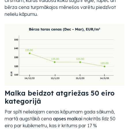
cirsmām, kurās valdošā koka suga ir egle, tāpēc arī
bērza cena turpmākajos mēnešos varētu piedzīvot
nelielu kāpumu.
Malka beidzot atgriežas 50 eiro
kategorijā
Par spīti nelielajam cenas kāpumam gada sākumā,
martā augstākā cena
apses malkai
nokritās līdz 50
eiro par kubikmetru, kas ir kritums par 17 %