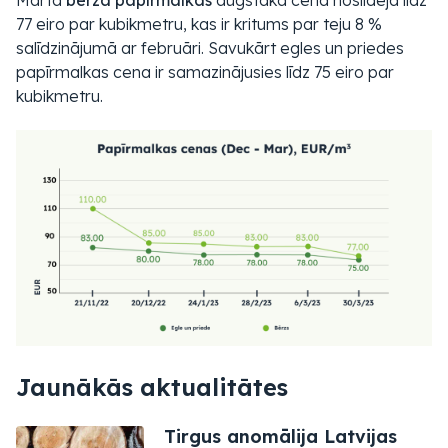
Martā
bērza papīrmalkas
augstākā cena noslīdēja līdz
77 eiro par kubikmetru, kas ir kritums par teju 8 %
salīdzinājumā ar februāri. Savukārt egles un priedes
papīrmalkas cena ir samazinājusies līdz 75 eiro par
kubikmetru.
Jaunākās aktualitātes
Tirgus anomālija Latvijas